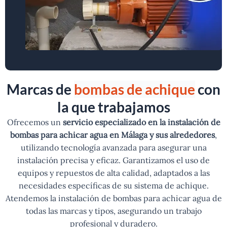
Marcas de
bombas de achique
con
la que trabajamos
Ofrecemos un
servicio especializado en la instalación de
bombas para achicar agua en Málaga y sus alrededores
,
utilizando tecnología avanzada para asegurar una
instalación precisa y eficaz. Garantizamos el uso de
equipos y repuestos de alta calidad, adaptados a las
necesidades específicas de su sistema de achique.
Atendemos la instalación de bombas para achicar agua de
todas las marcas y tipos, asegurando un trabajo
profesional y duradero.