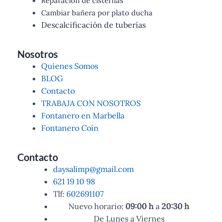
Reparación de cisternas
Cambiar bañera por plato ducha
Descalcificación de tuberías
Nosotros
Quienes Somos
BLOG
Contacto
TRABAJA CON NOSOTROS
Fontanero en Marbella
Fontanero Coín
Contacto
daysalimp@gmail.com
621 19 10 98
Tlf:
602691107
Nuevo horario:
09:00
h
a
20:30
h
De Lunes a Viernes