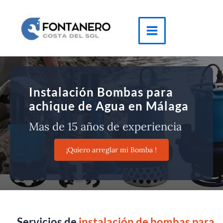
Ir
al
contenido
Main
Menu
Instalación Bombas para
achique de Agua en Málaga
Mas de 15 años de experiencia
¡Quiero arreglar mi Bomba !
Servicios de
instalación de bombas para