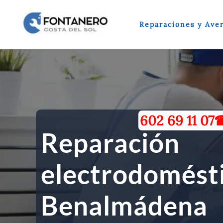
Ir
al
Reparaciones y Aver
contenido
602 69 11 0
Reparación
electrodomést
Benalmádena