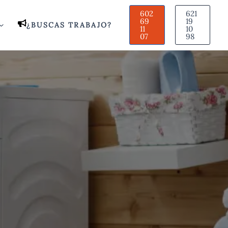
602
621
69
19
¿BUSCAS TRABAJO?
11
10
07
98