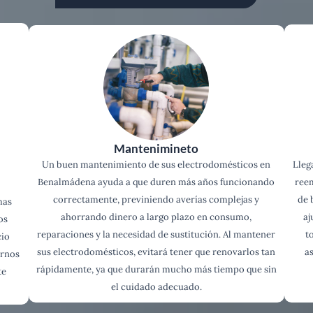
Mantenimineto
Un buen mantenimiento de sus electrodomésticos en
Lleg
Benalmádena ayuda a que duren más años funcionando
reem
correctamente, previniendo averías complejas y
de 
mas
ahorrando dinero a largo plazo en consumo,
aj
os
reparaciones y la necesidad de sustitución. Al mantener
t
cio
sus electrodomésticos, evitará tener que renovarlos tan
a
arnos
rápidamente, ya que durarán mucho más tiempo que sin
te
el cuidado adecuado.