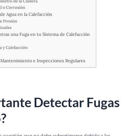
ómetro de la Caldera
d o Corrosión
de Agua en la Calefacción
de Presión
lizadas
tras una Fuga en tu Sistema de Calefacción
a y Calefacción
l
 Mantenimiento e Inspecciones Regulares
rtante Detectar Fugas
o?
 cuestión que no debe subestimarse debido a las