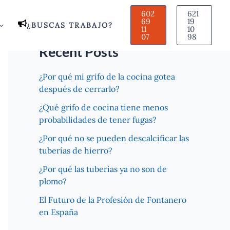
602
621
69
19
¿BUSCAS TRABAJO?
11
10
07
98
Recent Posts
¿Por qué mi grifo de la cocina gotea
después de cerrarlo?
¿Qué grifo de cocina tiene menos
probabilidades de tener fugas?
¿Por qué no se pueden descalcificar las
tuberías de hierro?
¿Por qué las tuberías ya no son de
plomo?
El Futuro de la Profesión de Fontanero
en España