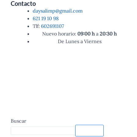
Contacto
daysalimp@gmail.com
621 19 10 98
Tlf:
602691107
Nuevo horario:
09:00
h
a
20:30
h
De Lunes a Viernes
Buscar
Buscar