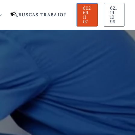
602
621
69
19
¿BUSCAS TRABAJO?
11
10
07
98