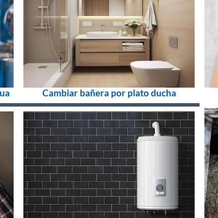
gua
Cambiar bañera por plato ducha