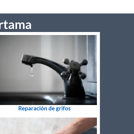
ártama
Reparación de grifos