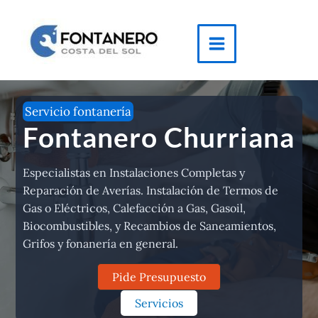
Ir
al
contenido
Main
Menu
Servicio fontanería
Fontanero Churriana
Especialistas en Instalaciones Completas y
Reparación de Averías. Instalación de Termos de
Gas o Eléctricos, Calefacción a Gas, Gasoil,
Biocombustibles, y Recambios de Saneamientos,
Grifos y fonanería en general.
Pide Presupuesto
Servicios