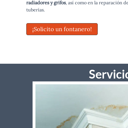
radiadores y grifos
, así como en la reparación d
tuberías.
¡Solicito un fontanero!
Servici