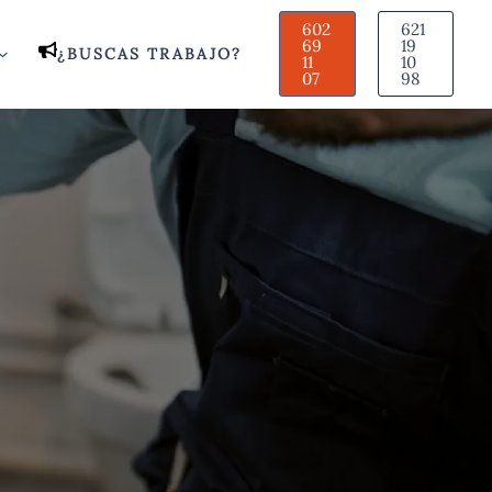
602
621
69
19
¿BUSCAS TRABAJO?
11
10
07
98