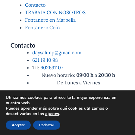
Contacto
TRABAJA CON NOSOTROS
Fontanero en Marbella
Fontanero Coín
Contacto
daysalimp@gmail.com
621 19 10 98
Tlf:
602691107
Nuevo horario:
09:00
h
a
20:30
h
De Lunes a Viernes
Utilizamos cookies para ofrecerte la mejor experiencia en
nuestra web.
Puedes aprender más sobre qué cookies utilizamos o
desactivarlas en los
ajustes
.
602 69 11 07
Aceptar
Rechazar